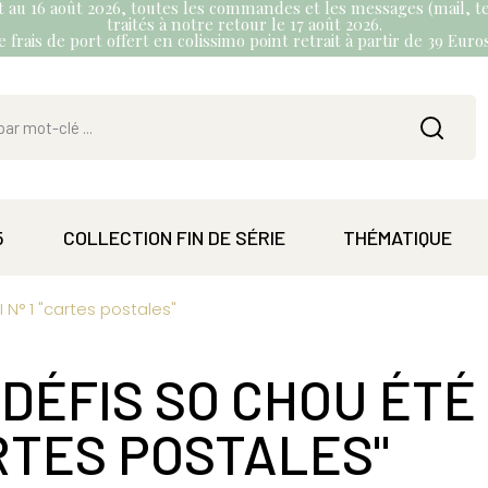
et au 16 août 2026, toutes les commandes et les messages (mail, te
traités à notre retour le 17 août 2026.
 frais de port offert en colissimo point retrait à partir de 39 Eur
5
COLLECTION FIN DE SÉRIE
THÉMATIQUE
 N° 1 "cartes postales"
DÉFIS SO CHOU ÉTÉ 2
RTES POSTALES"