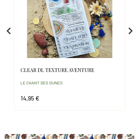
CLEAR DL TEXTURE AVENTURE
CL
LE CHANT DES DUNES
LE 
14,95 €
8,
Prix
Prix