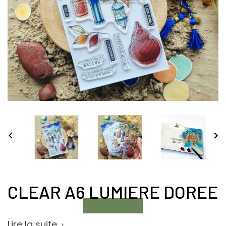


CLEAR A6 LUMIERE DOREE
Lire la suite
