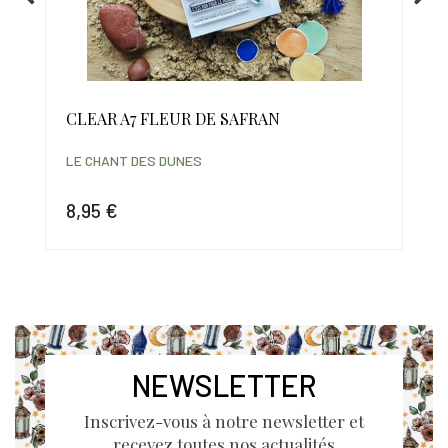
CLEAR A7 FLEUR DE SAFRAN
CL
LE CHANT DES DUNES
LE 
8,95 €
20
Prix
Prix
NEWSLETTER
Inscrivez-vous à notre newsletter et
recevez toutes nos actualités