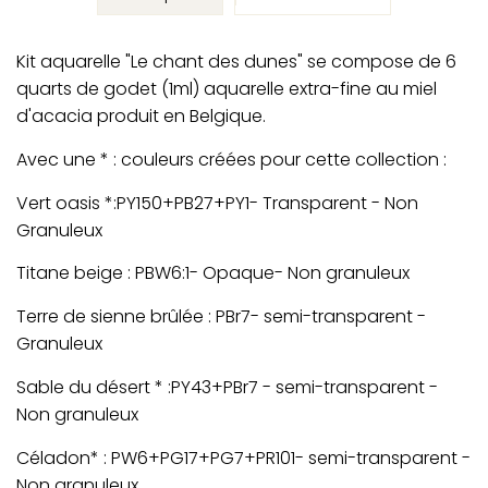
Kit aquarelle "Le chant des dunes" se compose de 6
quarts de godet (1ml) aquarelle extra-fine au miel
d'acacia produit en Belgique.
Avec une * : couleurs créées pour cette collection :
Vert oasis *:PY150+PB27+PY1- Transparent - Non
Granuleux
Titane beige : PBW6:1- Opaque- Non granuleux
Terre de sienne brûlée : PBr7- semi-transparent -
Granuleux
Sable du désert * :PY43+PBr7 - semi-transparent -
Non granuleux
Céladon* : PW6+PG17+PG7+PR101- semi-transparent -
Non granuleux