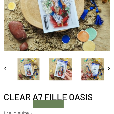


CLEAR A7 FILLE OASIS
Lire la suite
