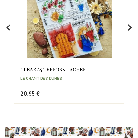
CLEAR A5 TRESORS CACHES
CL
LE CHANT DES DUNES
LE 
20,95 €
14
Prix
Prix