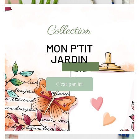
Collection
MON P'TIT
JARDIN
C'est par ici