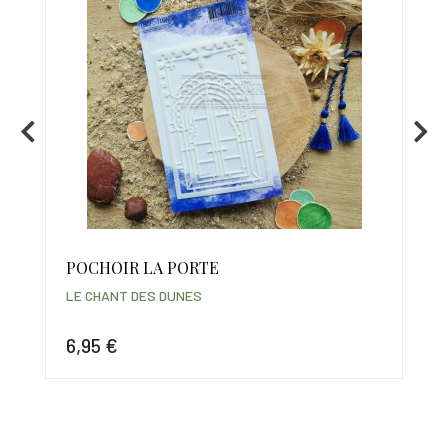
POCHOIR LA PORTE
CL
LE CHANT DES DUNES
LE 
6,95 €
14
Prix
Prix