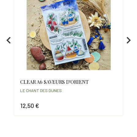
CLEAR A6 SAVEURS D'ORIENT
CL
LE CHANT DES DUNES
LE 
12,50 €
8,
Prix
Prix