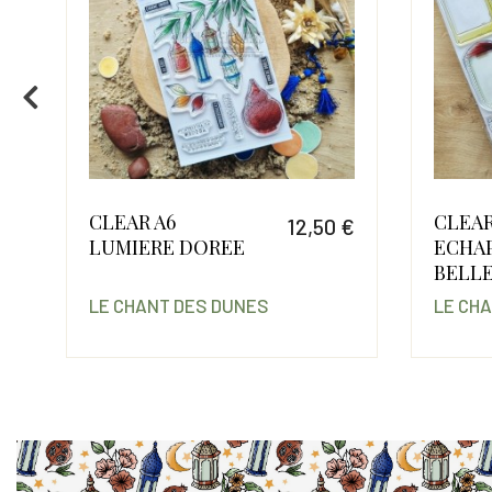
CLEAR A6
CLEAR
 €
12,50 €
LUMIERE DOREE
ECHA
Prix
Prix
BELL
LE CHANT DES DUNES
LE CH