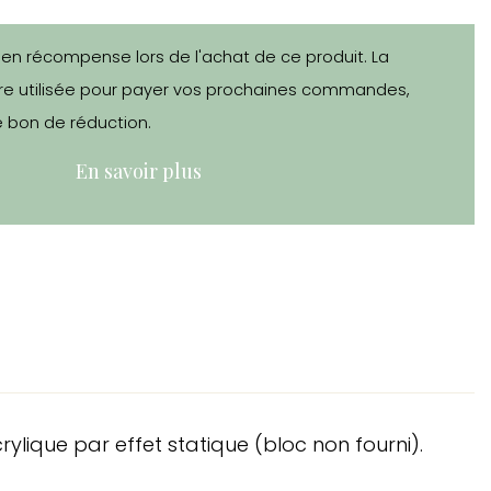
 en récompense lors de l'achat de ce produit. La
e utilisée pour payer vos prochaines commandes,
 bon de réduction.
En savoir plus
lique par effet statique (bloc non fourni).