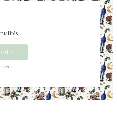
tualités
données