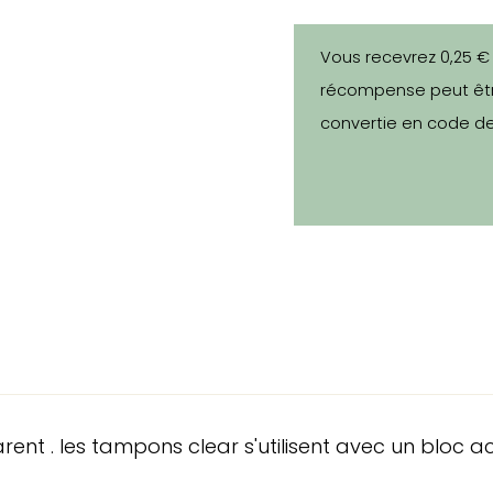
Vous recevrez 0,25 €
récompense peut êtr
convertie en code de
. les tampons clear s'utilisent avec un bloc acry