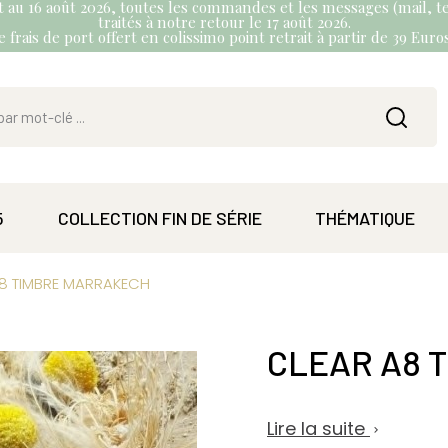
et au 16 août 2026, toutes les commandes et les messages (mail, te
traités à notre retour le 17 août 2026.
 frais de port offert en colissimo point retrait à partir de 39 Eur
5
COLLECTION FIN DE SÉRIE
THÉMATIQUE
8 TIMBRE MARRAKECH
CLEAR A8 
Lire la suite
