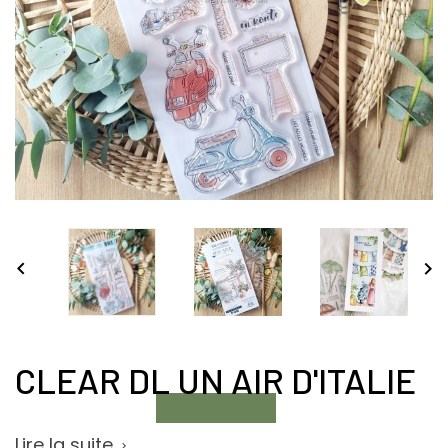


CLEAR DL UN AIR D'ITALIE
Lire la suite
