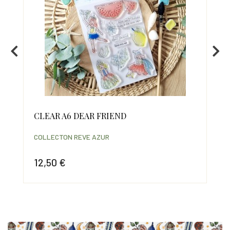
CLEAR A6 DEAR FRIEND
PO
COLLECTON REVE AZUR
COL
12,50 €
6,
Prix
Prix