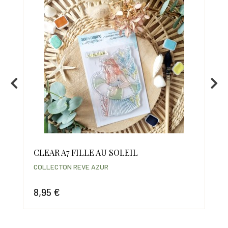
CLEAR A7 FILLE AU SOLEIL
PO
COLLECTON REVE AZUR
COL
8,95 €
6,
Prix
Prix