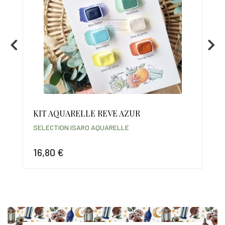
KIT AQUARELLE REVE AZUR
CL
SELECTION ISARO AQUARELLE
COL
16,80 €
14
Prix
Prix