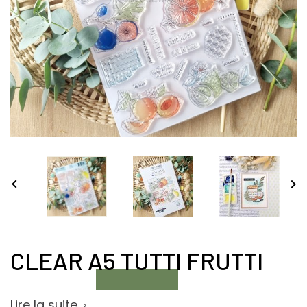


CLEAR A5 TUTTI FRUTTI
Lire la suite
