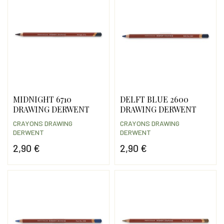
MIDNIGHT 6710
DELFT BLUE 2600
DRAWING DERWENT
DRAWING DERWENT
CRAYONS DRAWING
CRAYONS DRAWING
DERWENT
DERWENT
2,90 €
2,90 €
Prix
Prix