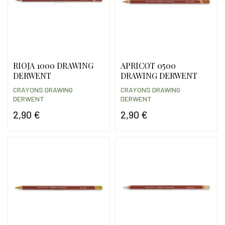
RIOJA 1000 DRAWING
APRICOT 0500
DERWENT
DRAWING DERWENT
CRAYONS DRAWING
CRAYONS DRAWING
DERWENT
DERWENT
2,90 €
2,90 €
Prix
Prix