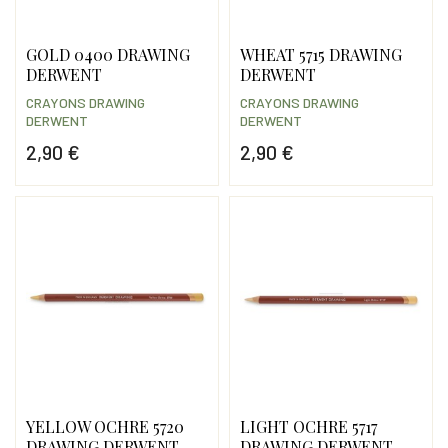
GOLD 0400 DRAWING
WHEAT 5715 DRAWING
DERWENT
DERWENT
CRAYONS DRAWING
CRAYONS DRAWING
DERWENT
DERWENT
2,90 €
2,90 €
Prix
Prix
YELLOW OCHRE 5720
LIGHT OCHRE 5717
DRAWING DERWENT
DRAWING DERWENT