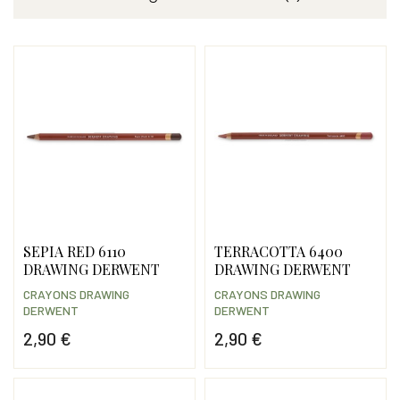
SEPIA RED 6110
TERRACOTTA 6400
DRAWING DERWENT
DRAWING DERWENT
CRAYONS DRAWING
CRAYONS DRAWING
DERWENT
DERWENT
2,90 €
2,90 €
Prix
Prix