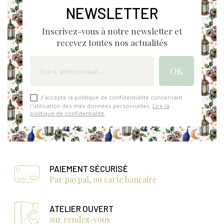
NEWSLETTER
Inscrivez-vous à notre newsletter et
recevez toutes nos actualités
J'accepte la politique de confidentialité concernant
l'utilisation des mes données personnelles.
Lire la
politique de confidentialité
.
PAIEMENT SÉCURISÉ
Par paypal, ou carte bancaire
ATELIER OUVERT
sur rendez-vous