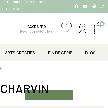
l et réseaux sociaux) seront
os TTC d'achat.
0
ACCÈS PRO
Revendeurs/Retailers
ARTS CREATIFS
FIN DE SERIE
BLOG
IN
 CHARVIN