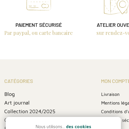
PAIEMENT SÉCURISÉ
ATELIER OUV
Par paypal, ou carte bancaire
sur rendez-v
CATÉGORIES
MON COMPT
Blog
Livraison
Art journal
Mentions léga
Collection 2024/2025
Conditions d'u
Collection fin de série
Paiement séc
Nous utilisons...
des cookies
FIN DE SERIE
A propos