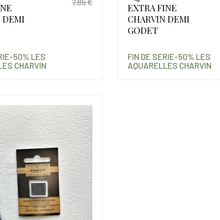
7,85 €
INE
EXTRA FINE
Prix
Prix de base
 DEMI
CHARVIN DEMI
GODET
ERIE-50% LES
FIN DE SERIE-50% LES
ES CHARVIN
AQUARELLES CHARVIN