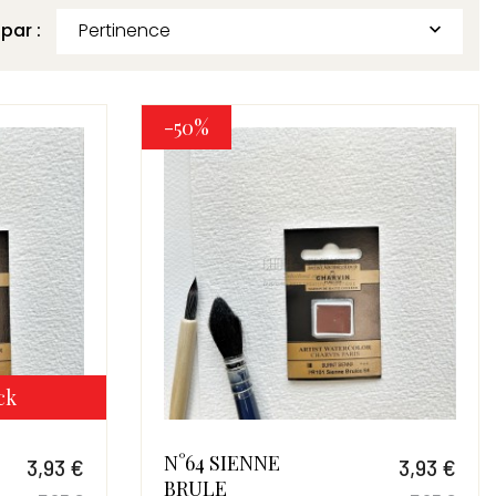
 par :
Pertinence

-50%
ck
N°64 SIENNE
3,93 €
3,93 €
BRULE