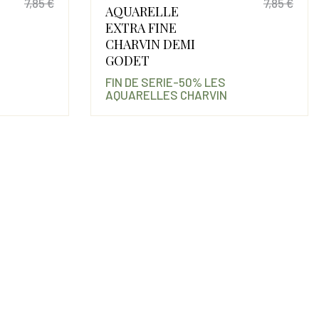
7,85 €
7,85 €
AQUARELLE
Prix
Prix de base
Prix
Prix
EXTRA FINE
CHARVIN DEMI
GODET
FIN DE SERIE-50% LES
AQUARELLES CHARVIN