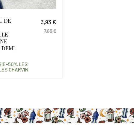
U DE
3,93 €
7,85 €
LLE
Prix
Prix de base
INE
 DEMI
ERIE-50% LES
ES CHARVIN