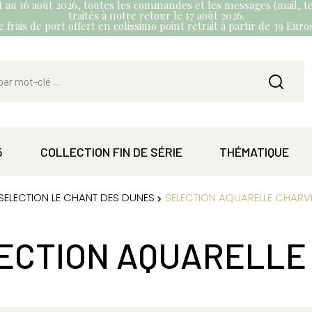
et au 16 août 2026, toutes les commandes et les messages (mail, te
traités à notre retour le 17 août 2026.
 frais de port offert en colissimo point retrait à partir de 39 Eur
5
COLLECTION FIN DE SÉRIE
THÉMATIQUE
SELECTION LE CHANT DES DUNES
SELECTION AQUARELLE CHARV
ECTION AQUARELLE