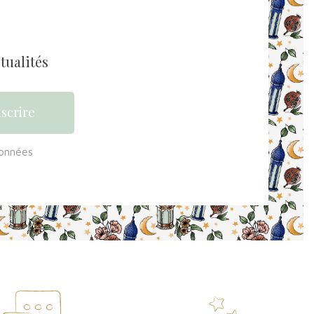
tualités
données