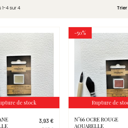
 1-4 sur 4
Trier
-50%
upture de stock
Rupture de sto
VANE
N°66 OCRE ROUGE
3,93 €
LLE
AQUARELLE