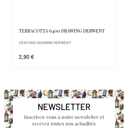
TERRACOTTA 6400 DRAWING DERWENT
MI
CRAYONS DRAWING DERWENT
CRA
2,90 €
2,
Prix
Prix
NEWSLETTER
Inscrivez-vous à notre newsletter et
recevez toutes nos actualités