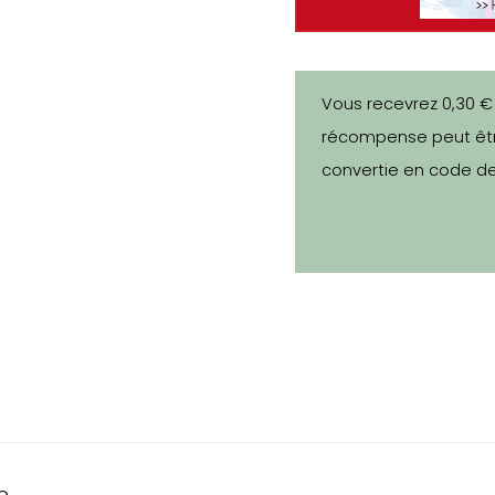
Vous recevrez 0,30 €
récompense peut êtr
convertie en code de
e