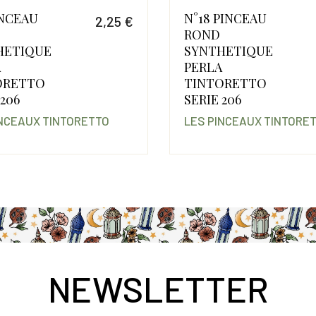
INCEAU
N°18 PINCEAU
2,25 €
ROND
Prix
HETIQUE
SYNTHETIQUE
A
PERLA
ORETTO
TINTORETTO
 206
SERIE 206
INCEAUX TINTORETTO
LES PINCEAUX TINTORE
NEWSLETTER