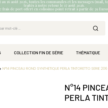
et au 16 août 2026, toutes les commandes et les messages (mail, te
traités à notre retour le 17 août 2026.
 frais de port offert en colissimo point retrait à partir de 39 Eur
5
COLLECTION FIN DE SÉRIE
THÉMATIQUE
N°14 PINCEAU ROND SYNTHETIQUE PERLA TINTORETTO SERIE 206
N°14 PINC
PERLA TIN