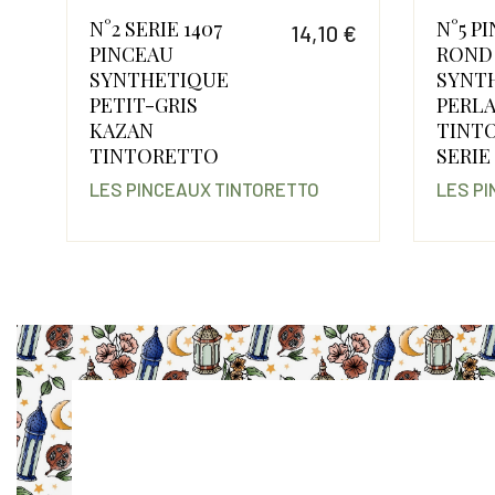
N°2 SERIE 1407
N°5 P
€
14,10 €
PINCEAU
ROND
Prix
Prix
SYNTHETIQUE
SYNT
PETIT-GRIS
PERL
KAZAN
TINT
TINTORETTO
SERIE
LES PINCEAUX TINTORETTO
LES P