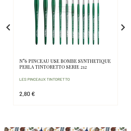
QUE
N°6 PINCEAU USE BOMBE SYNTHETIQUE
N°
PERLA TINTORETTO SERIE 212
SY
SER
LES PINCEAUX TINTORETTO
LES
2,80 €
3,
Prix
Prix