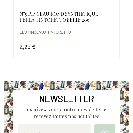
N°5 PINCEAU ROND SYNTHETIQUE
PA
PERLA TINTORETTO SERIE 206
11
LES PINCEAUX TINTORETTO
LES
2,25 €
18
Prix
Prix
NEWSLETTER
Inscrivez-vous à notre newsletter et
recevez toutes nos actualités