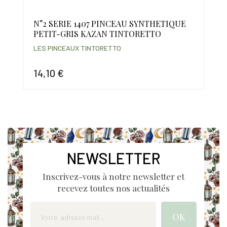
N°2 SERIE 1407 PINCEAU SYNTHETIQUE
N°
PETIT-GRIS KAZAN TINTORETTO
PE
LES PINCEAUX TINTORETTO
LES
14,10 €
1,
Prix
Prix
NEWSLETTER
Inscrivez-vous à notre newsletter et
recevez toutes nos actualités