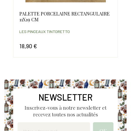
QUE
PALETTE PORCELAINE RECTANGULAIRE
N°
11X19 CM
PE
LES PINCEAUX TINTORETTO
LES
18,90 €
24
Prix
Prix
NEWSLETTER
Inscrivez-vous à notre newsletter et
recevez toutes nos actualités