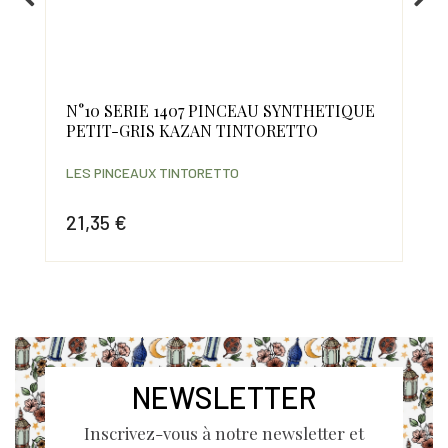
N°10 SERIE 1407 PINCEAU SYNTHETIQUE
PA
PETIT-GRIS KAZAN TINTORETTO
11
LES PINCEAUX TINTORETTO
LES
21,35 €
18
Prix
Prix
NEWSLETTER
Inscrivez-vous à notre newsletter et