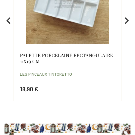
PALETTE PORCELAINE RECTANGULAIRE
N°
11X19 CM
MA
LES PINCEAUX TINTORETTO
LES
18,90 €
8,
Prix
Prix