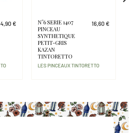
IE 1407
N°14 PINCEAU
16,60 €
28
AU
ROND
Prix
ETIQUE
SYNTHETIQUE
GRIS
MARTRE
TINTORETTO
RETTO
SERIE 732
CEAUX TINTORETTO
LES PINCEAUX TINTORET