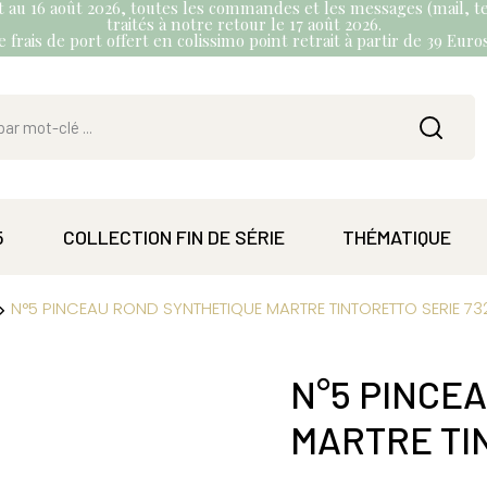
et au 16 août 2026, toutes les commandes et les messages (mail, te
traités à notre retour le 17 août 2026.
 frais de port offert en colissimo point retrait à partir de 39 Eur
5
COLLECTION FIN DE SÉRIE
THÉMATIQUE
N°5 PINCEAU ROND SYNTHETIQUE MARTRE TINTORETTO SERIE 73
N°5 PINCE
MARTRE TI