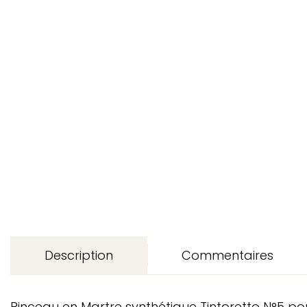
Description
Commentaires
Pinceau en Martre synthétique Tintoretto N°5 pou