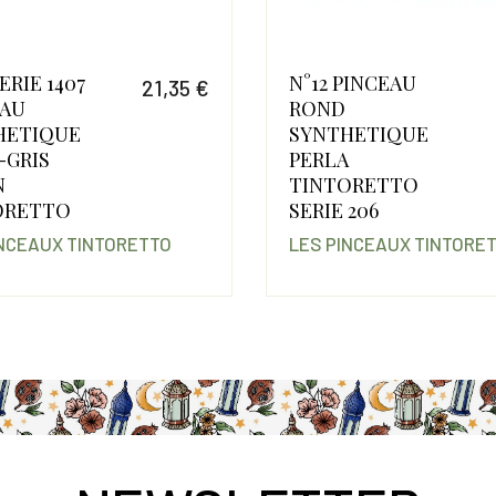
N°12 PINCEAU
N°6 SER
4,90 €
ROND
PINCE
Prix
Prix
SYNTHETIQUE
SYNTH
PERLA
PETIT-
TINTORETTO
KAZAN
SERIE 206
TINTO
LES PINCEAUX TINTORETTO
LES PIN