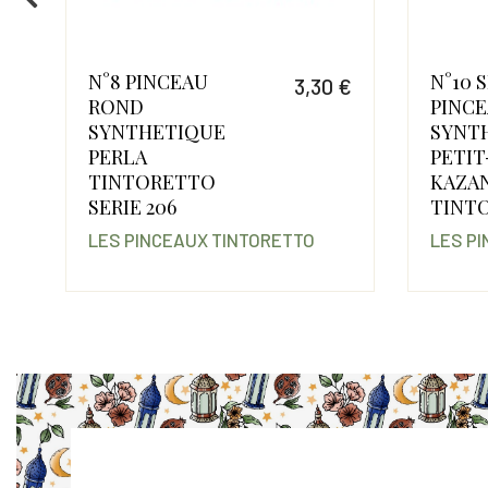
N°10 SERIE 1407
3,30 €
21,35 €
PINCEAU
Prix
UE
SYNTHETIQUE
PETIT-GRIS
O
KAZAN
TINTORETTO
 TINTORETTO
LES PINCEAUX TINTORETTO