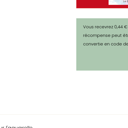
Vous recevrez 0,44 €
récompense peut êtr
convertie en code de
r l'aquarelle