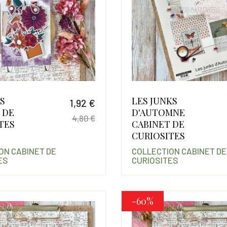
S
LES JUNKS
1,92 €
 DE
D'AUTOMNE
4,80 €
TES
CABINET DE
Prix
Prix de base
CURIOSITES
ON CABINET DE
COLLECTION CABINET DE
ES
CURIOSITES
-60%