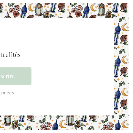
tualités
données