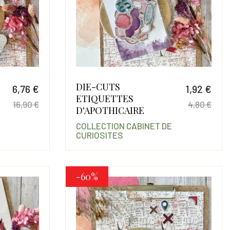
DIE-CUTS
6,76 €
1,92 €
ETIQUETTES
16,90 €
4,80 €
D'APOTHICAIRE
Prix
Prix de base
Prix
Prix
COLLECTION CABINET DE
CURIOSITES
-60%