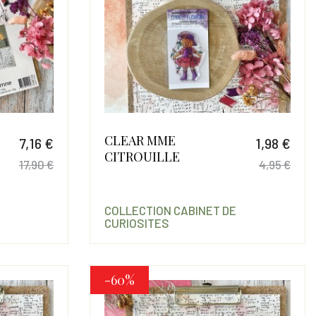
CLEAR MME
7,16 €
1,98 €
CITROUILLE
17,90 €
4,95 €
Prix
Prix de base
Prix
Prix
COLLECTION CABINET DE
CURIOSITES
-60%