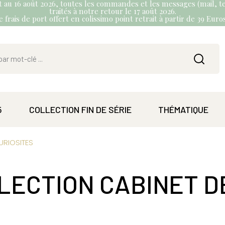
et au 16 août 2026, toutes les commandes et les messages (mail, te
traités à notre retour le 17 août 2026.
 frais de port offert en colissimo point retrait à partir de 39 Eur
5
COLLECTION FIN DE SÉRIE
THÉMATIQUE
URIOSITES
LECTION CABINET D