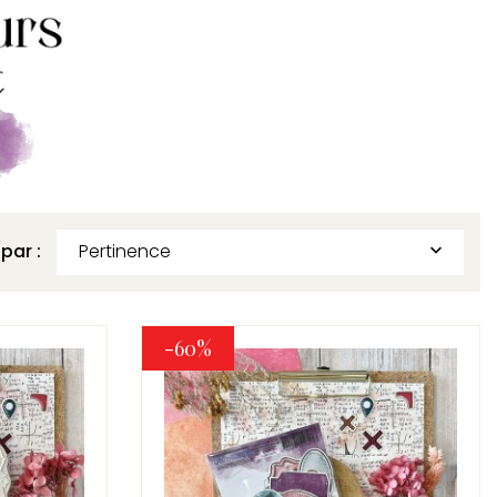
 par :
Pertinence

-60%