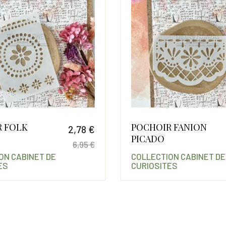
R FOLK
POCHOIR FANION
2,78 €
PICADO
6,95 €
ON CABINET DE
COLLECTION CABINET DE
Prix
Prix de base
ES
CURIOSITES