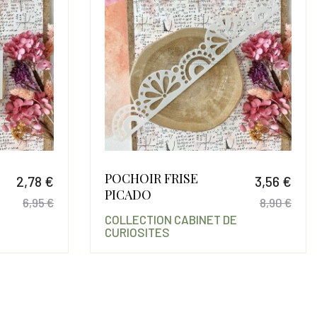
POCHOIR FRISE
2,78 €
3,56 €
PICADO
6,95 €
8,90 €
COLLECTION CABINET DE
Prix
Prix de base
Prix
Prix
CURIOSITES