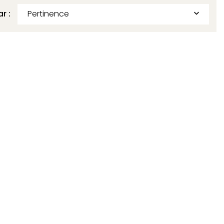
ar :
Pertinence
