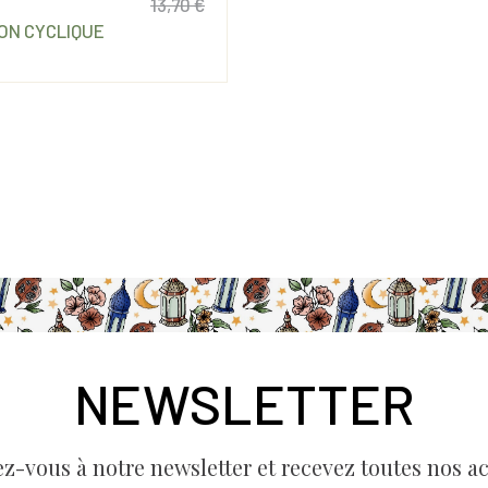
13,70 €
ON CYCLIQUE
Prix
Prix de base
NEWSLETTER
ez-vous à notre newsletter et recevez toutes nos ac