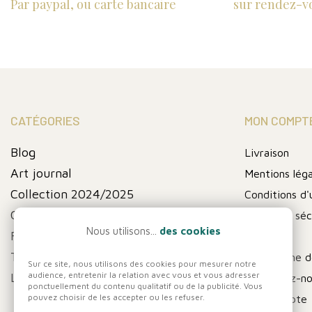
Par paypal, ou carte bancaire
sur rendez-v
CATÉGORIES
MON COMPT
Blog
Livraison
Art journal
Mentions léga
Collection 2024/2025
Conditions d'u
Collection fin de série
Paiement séc
Nous utilisons...
des cookies
FIN DE SERIE
A propos
Thématique
Programme de
Sur ce site, nous utilisons des cookies pour mesurer notre
audience, entretenir la relation avec vous et vous adresser
Les pochoirs
Contactez-n
ponctuellement du contenu qualitatif ou de la publicité. Vous
pouvez choisir de les accepter ou les refuser.
Mon compte