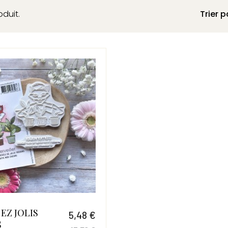
roduit.
Trier p
EZ JOLIS
5,48 €
S