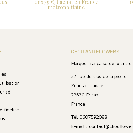
ous
dès 39 € d'achat en France
0
métropolitaine
E
CHOU AND FLOWERS
Marque française de loisirs c
les
27 rue du clos de la pierre
tilisation
Zone artisanale
urisé
22630 Evran
France
 fidélité
Tél.
0607592088
ous
E-mail :
contact@chouflower