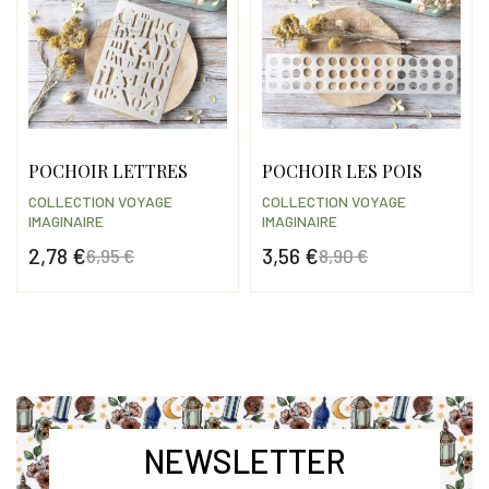
POCHOIR LETTRES
POCHOIR LES POIS
COLLECTION VOYAGE
COLLECTION VOYAGE
IMAGINAIRE
IMAGINAIRE
2,78 €
3,56 €
6,95 €
8,90 €
Prix
Prix de base
Prix
Prix de base
NEWSLETTER