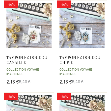
-60%
-60%
TAMPON EZ DOUDOU
TAMPON EZ DOUDOU
CANAILLE
CHIPIE
COLLECTION VOYAGE
COLLECTION VOYAGE
IMAGINAIRE
IMAGINAIRE
2,16 €
2,16 €
5,40 €
5,40 €
Prix
Prix de base
Prix
Prix de base
-60%
-60%