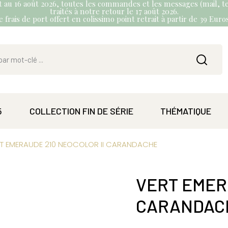
et au 16 août 2026, toutes les commandes et les messages (mail, te
traités à notre retour le 17 août 2026.
 frais de port offert en colissimo point retrait à partir de 39 Eur
5
COLLECTION FIN DE SÉRIE
THÉMATIQUE
T EMERAUDE 210 NEOCOLOR II CARANDACHE
VERT EMER
CARANDAC