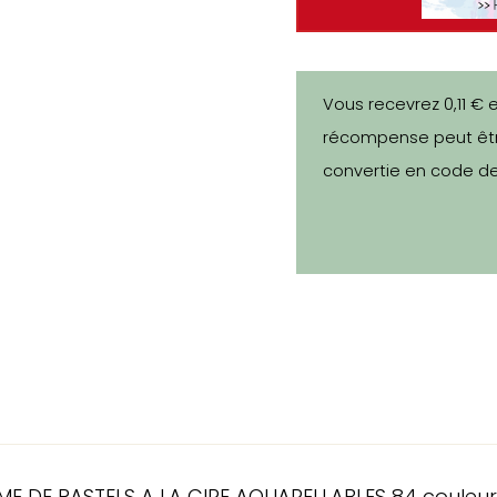
Vous recevrez 0,11 € 
récompense peut êtr
convertie en code de
E DE PASTELS A LA CIRE AQUARELLABLES 84 couleur