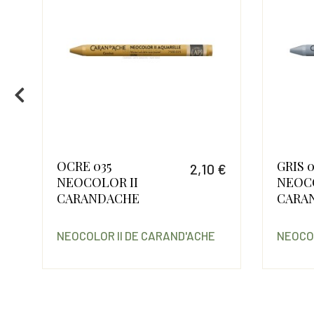
OCRE 035
GRIS 
 €
2,10 €
NEOCOLOR II
NEOCO
Prix
Prix
CARANDACHE
CARA
NEOCOLOR II DE CARAND'ACHE
NEOCOL