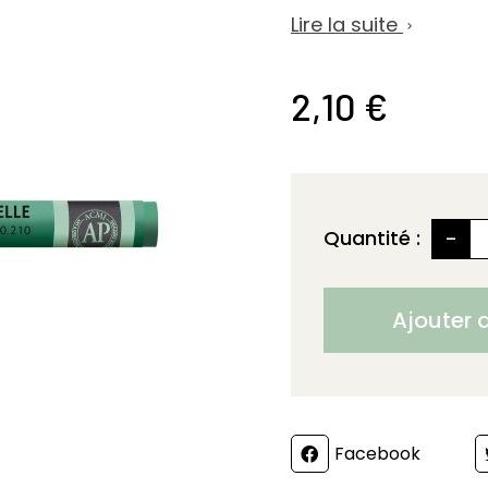
Lire la suite

2,10 €
-
Quantité :
Ajouter 
Partager
Facebook