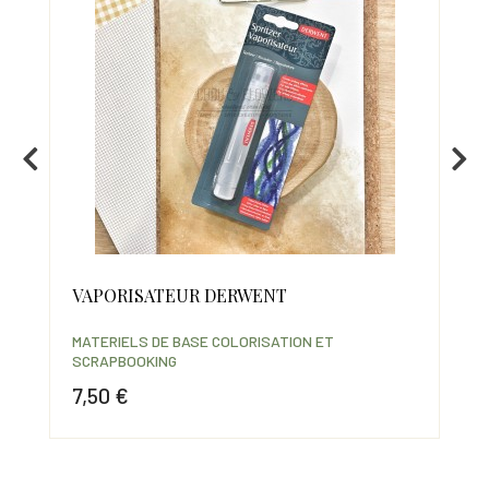
VAPORISATEUR DERWENT
CA
MATERIELS DE BASE COLORISATION ET
NEO
SCRAPBOOKING
7,50 €
2,
Prix
Prix