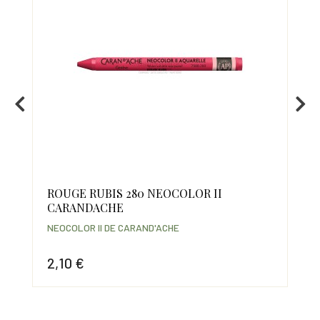
ROUGE RUBIS 280 NEOCOLOR II
VE
CARANDACHE
CA
NEOCOLOR II DE CARAND'ACHE
NEO
2,10 €
2,
Prix
Prix