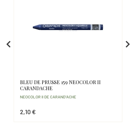
BLEU DE PRUSSE 159 NEOCOLOR II
GR
CARANDACHE
NEO
NEOCOLOR II DE CARAND'ACHE
2,
2,10 €
Prix
Prix