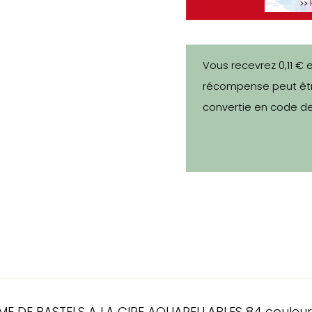
Vous recevrez 0,11 € 
récompense peut êtr
convertie en code de
E DE PASTELS A LA CIRE AQUARELLABLES 84 couleur