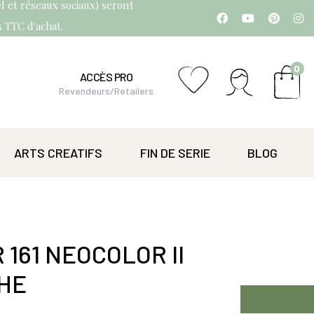
l et réseaux sociaux) seront
os TTC d'achat.
0
ACCÈS PRO
Revendeurs/Retailers
ARTS CREATIFS
FIN DE SERIE
BLOG
 161 NEOCOLOR II
HE