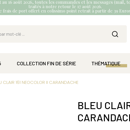
et au 16 août 2026, toutes les commandes et les messages (mail, te
traités à notre retour le 17 août 2026.
 frais de port offert en colissimo point retrait à partir de 39 Eur
5
COLLECTION FIN DE SÉRIE
THÉMATIQUE
U CLAIR 161 NEOCOLOR II CARANDACHE
BLEU CLAIR
CARANDAC