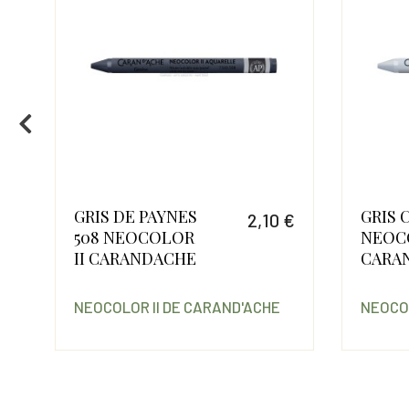
GRIS DE PAYNES
GRIS 
 €
2,10 €
508 NEOCOLOR
NEOCO
Prix
Prix
II CARANDACHE
CARA
NEOCOLOR II DE CARAND'ACHE
NEOCOL