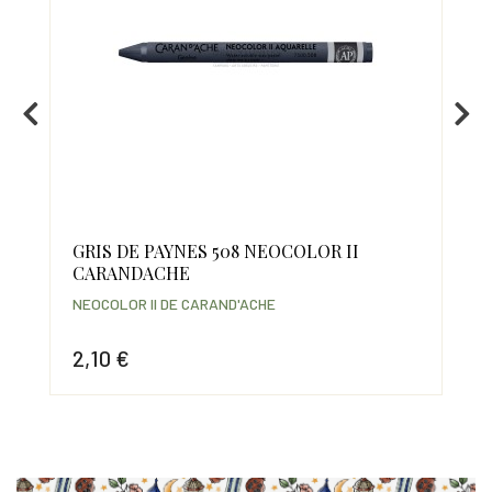
GRIS DE PAYNES 508 NEOCOLOR II
GR
CARANDACHE
CA
NEOCOLOR II DE CARAND'ACHE
NEO
2,10 €
2,
Prix
Prix