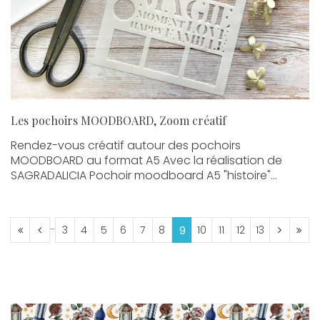
Les pochoirs MOODBOARD, Zoom créatif
Rendez-vous créatif autour des pochoirs
MOODBOARD au format A5 Avec la réalisation de
SAGRADALICIA Pochoir moodboard A5 "histoire"...
....
3
4
5
6
7
8
10
11
12
13
9