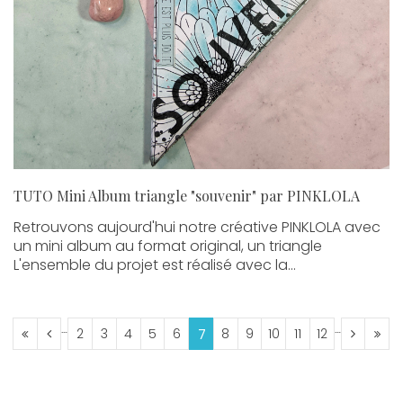
TUTO Mini Album triangle "souvenir" par PINKLOLA
Retrouvons aujourd'hui notre créative PINKLOLA avec
un mini album au format original, un triangle
L'ensemble du projet est réalisé avec la...
....
....
2
3
4
5
6
8
9
10
11
12
7