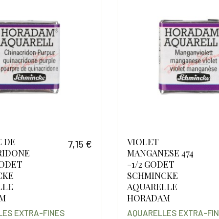
 DE
VIOLET
7,15 €
RIDONE
MANGANESE 474
Prix
GODET
-1/2 GODET
CKE
SCHMINCKE
LLE
AQUARELLE
M
HORADAM
ES EXTRA-FINES
AQUARELLES EXTRA-FI