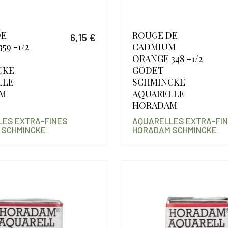
DE
ROUGE DE
6,15 €
59 -1/2
CADMIUM
Prix
ORANGE 348 -1/2
CKE
GODET
LLE
SCHMINCKE
M
AQUARELLE
HORADAM
ES EXTRA-FINES
AQUARELLES EXTRA-FI
 SCHMINCKE
HORADAM SCHMINCKE