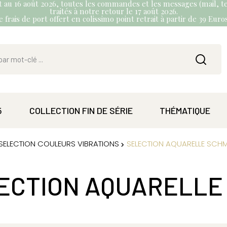
et au 16 août 2026, toutes les commandes et les messages (mail, te
traités à notre retour le 17 août 2026.
 frais de port offert en colissimo point retrait à partir de 39 Eur
5
COLLECTION FIN DE SÉRIE
THÉMATIQUE
SELECTION COULEURS VIBRATIONS
SELECTION AQUARELLE SCH
ECTION AQUARELLE