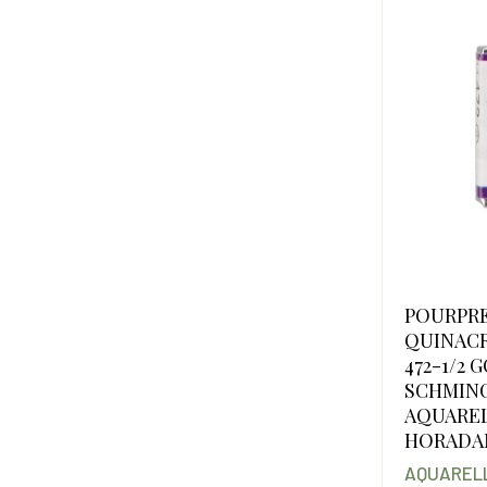
POURPRE
QUINAC
472-1/2 
SCHMIN
AQUARE
HORADA
AQUARELL