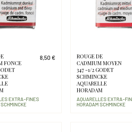
DE
ROUGE DE
8,50 €
M FONCE
CADMIUM MOYEN
Prix
 GODET
347 -1/2 GODET
CKE
SCHMINCKE
LLE
AQUARELLE
M
HORADAM
ES EXTRA-FINES
AQUARELLES EXTRA-FI
 SCHMINCKE
HORADAM SCHMINCKE