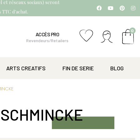
l et réseaux sociaux) seront
os TTC d'achat.
0
ACCÈS PRO
Revendeurs/Retailers
ARTS CREATIFS
FIN DE SERIE
BLOG
MINCKE
 SCHMINCKE