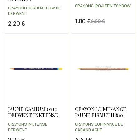
CRAYONS IROJITEN TOMBOW
CRAYONS CHROMAFLOW DE
DERWENT
1,00 €
2,00 €
2,20 €
Prix
Prix de base
Prix
JAUNE CAMIUM 0210
CRAYON LUMINANCE
DERWENT INKTENSE
JAUNE BISMUTH 810
CRAYONS INKTENSE
CRAYONS LUMINANCE DE
DERWENT
CARAND ACHE
2,70 €
4,40 €