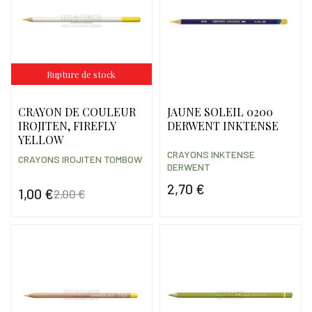
Rupture de stock
CRAYON DE COULEUR
JAUNE SOLEIL 0200
IROJITEN, FIREFLY
DERWENT INKTENSE
YELLOW
CRAYONS INKTENSE
CRAYONS IROJITEN TOMBOW
DERWENT
2,70 €
1,00 €
2,00 €
Prix
Prix
Prix de base