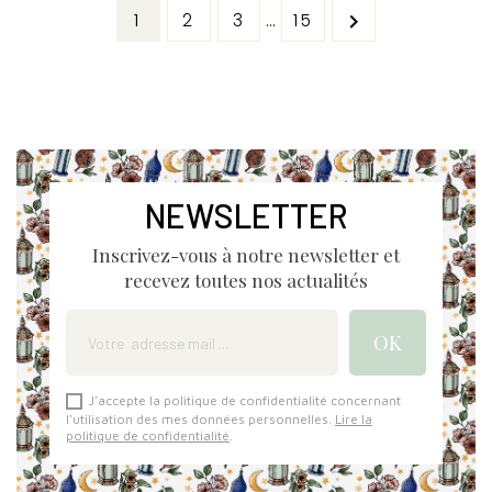
1
2
3
…
15

NEWSLETTER
Inscrivez-vous à notre newsletter et
recevez toutes nos actualités
J'accepte la politique de confidentialité concernant
l'utilisation des mes données personnelles.
Lire la
politique de confidentialité
.