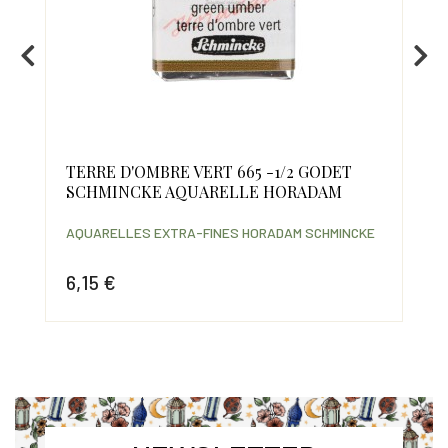
TERRE D'OMBRE VERT 665 -1/2 GODET
OU
SCHMINCKE AQUARELLE HORADAM
SC
AQUARELLES EXTRA-FINES HORADAM SCHMINCKE
AQU
CKE
6,15 €
7,
Prix
Prix