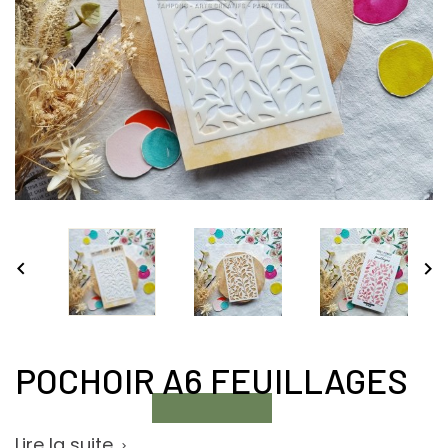


POCHOIR A6 FEUILLAGES
Lire la suite
