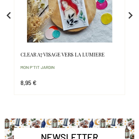
CLEAR A7 VISAGE VERS LA LUMIERE
PO
MON P'TIT JARDIN
MON
8,95 €
6,
Prix
Prix
NEWSLETTER