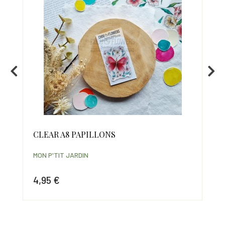
CLEAR A8 PAPILLONS
PO
MON P'TIT JARDIN
MON
4,95 €
6,
Prix
Prix