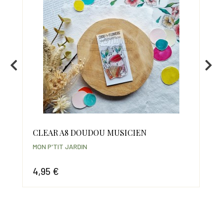
CLEAR A8 DOUDOU MUSICIEN
CL
MON P'TIT JARDIN
MON
4,95 €
4,
Prix
Prix