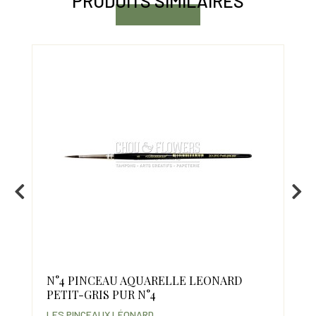
PRODUITS SIMILAIRES
-5
BE
N°4 PINCEAU AQUARELLE LEONARD
N°
PETIT-GRIS PUR N°4
"A
LES PINCEAUX LÉONARD
LES