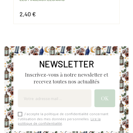
2,40 €
3,
Prix
Prix
Pri
NEWSLETTER
Inscrivez-vous à notre newsletter et
recevez toutes nos actualités
J'accepte la politique de confidentialité concernant
l'utilisation des mes données personnelles.
Lire la
politique de confidentialité
.