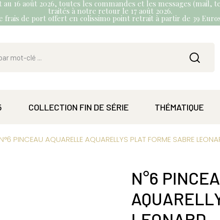
et au 16 août 2026, toutes les commandes et les messages (mail, te
traités à notre retour le 17 août 2026.
 frais de port offert en colissimo point retrait à partir de 39 Eur
5
COLLECTION FIN DE SÉRIE
THÉMATIQUE
N°6 PINCEAU AQUARELLE AQUARELLYS PLAT FORME SABRE LEON
N°6 PINCE
AQUARELLY
LEONARD