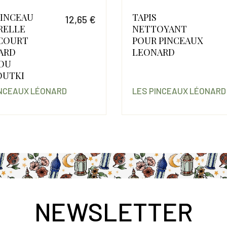
PINCEAU
TAPIS
12,65 €
RELLE
NETTOYANT
Prix
 COURT
POUR PINCEAUX
ARD
LEONARD
OU
OUTKI
INCEAUX LÉONARD
LES PINCEAUX LÉONARD
NEWSLETTER