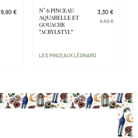
N° 6 PINCEAU
9,90 €
3,30 €
AQUARELLE ET
Prix
6,60 €
GOUACHE
Prix
Prix de 
"ACRYLSTYL"
LES PINCEAUX LÉONARD