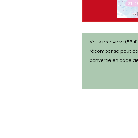
Vous recevrez 0,55 €
récompense peut êtr
convertie en code de