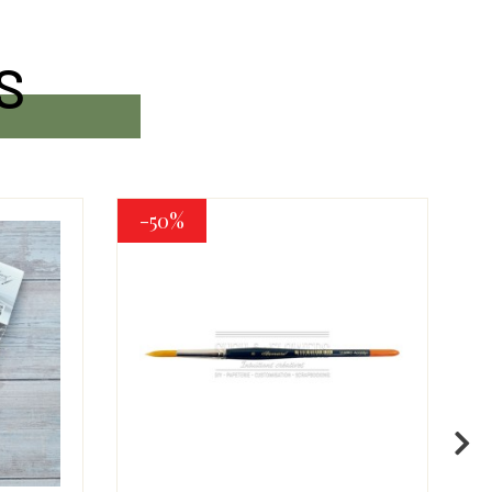
S
-50%