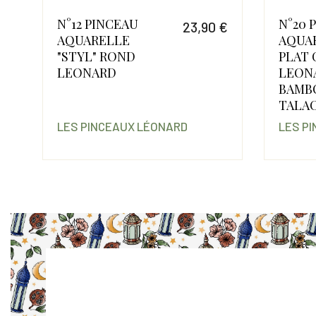
N°12 PINCEAU
N°20 
€
23,90 €
AQUARELLE
AQUA
Prix
 €
"STYL" ROND
PLAT
Prix
Prix de base
LEONARD
LEON
BAMB
TALA
LES PINCEAUX LÉONARD
LES P