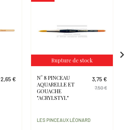
Rupture de stock
N° 8 PINCEAU
12,65 €
3,75 €
AQUARELLE ET
Prix
7,50 €
GOUACHE
Prix
Prix de 
"ACRYLSTYL"
LES PINCEAUX LÉONARD