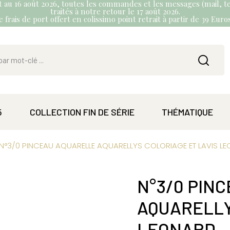
et au 16 août 2026, toutes les commandes et les messages (mail, te
traités à notre retour le 17 août 2026.
 frais de port offert en colissimo point retrait à partir de 39 Eur
5
COLLECTION FIN DE SÉRIE
THÉMATIQUE
N°3/0 PINCEAU AQUARELLE AQUARELLYS COLORIAGE ET LAVIS L
N°3/0 PIN
AQUARELLY
LEONARD