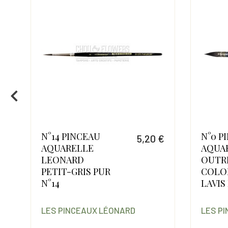
N°14 PINCEAU
N°0 P
 €
5,20 €
AQUARELLE
AQUA
Prix
 €
LEONARD
OUTR
Prix
Prix de base
PETIT-GRIS PUR
COLO
N°14
LAVIS
LES PINCEAUX LÉONARD
LES P