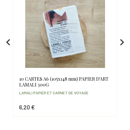
10 CARTES A6 (105x148 mm) PAPIER D'ART
SE
LAMALI 300G
BL
LAMALI PAPIER ET CARNET DE VOYAGE
LAM
6,20 €
6,
Prix
Prix