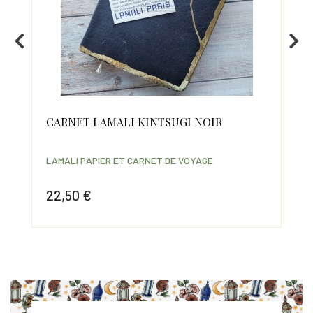
X
CARNET LAMALI KINTSUGI NOIR
CA
LA
RO
LAMALI PAPIER ET CARNET DE VOYAGE
LAM
22,50 €
35
Prix
Prix