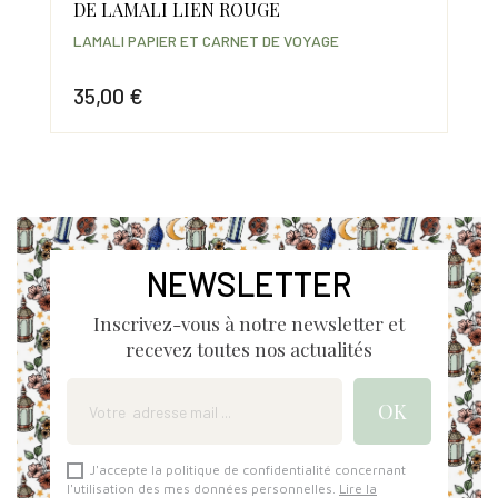
DE LAMALI LIEN ROUGE
LAM
LAMALI PAPIER ET CARNET DE VOYAGE
16
35,00 €
Prix
Prix
NEWSLETTER
Inscrivez-vous à notre newsletter et
recevez toutes nos actualités
J'accepte la politique de confidentialité concernant
l'utilisation des mes données personnelles.
Lire la