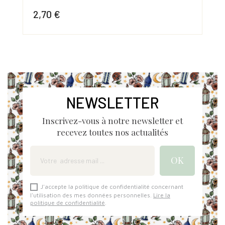
2,70 €
2,
Prix
Prix
NEWSLETTER
Inscrivez-vous à notre newsletter et
recevez toutes nos actualités
J'accepte la politique de confidentialité concernant
l'utilisation des mes données personnelles.
Lire la
politique de confidentialité
.