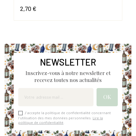
2,70 €
2,
Prix
Prix
NEWSLETTER
Inscrivez-vous à notre newsletter et
recevez toutes nos actualités
J'accepte la politique de confidentialité concernant
l'utilisation des mes données personnelles.
Lire la
politique de confidentialité
.