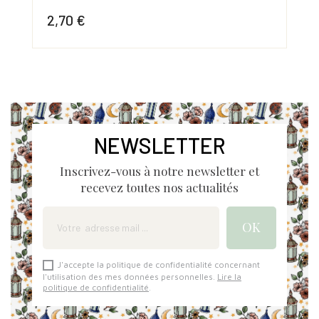
2,70 €
2,
Prix
Prix
NEWSLETTER
Inscrivez-vous à notre newsletter et
recevez toutes nos actualités
J'accepte la politique de confidentialité concernant
l'utilisation des mes données personnelles.
Lire la
politique de confidentialité
.