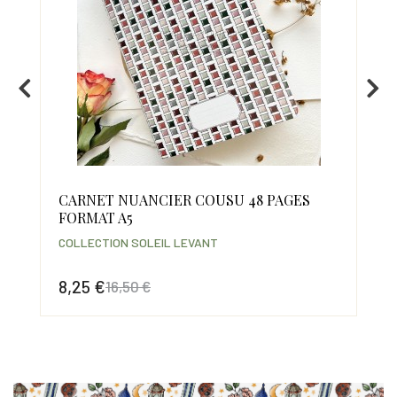
x18
CARNET NUANCIER COUSU 48 PAGES
CL
FORMAT A5
COL
COLLECTION SOLEIL LEVANT
12
8,25 €
16,50 €
Prix
Prix
Prix de base