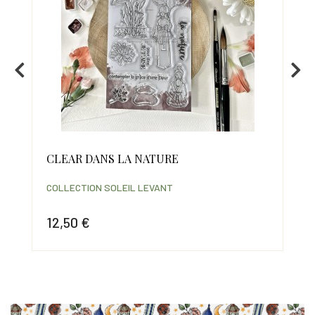
CLEAR DANS LA NATURE
CL
COLLECTION SOLEIL LEVANT
COL
12,50 €
8,
Prix
Prix